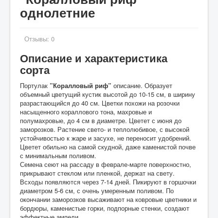
однолетние
Отзывы:
0
Описание и характеристика
сорта
Портулак
”Коралловый риф”
описание. Образует
объемный цветущий кустик высотой до 10-15 см, в ширину
разрастающийся до 40 см. Цветки похожи на розочки
насыщенного кораллового тона, махровые и
полумахровые, до 4 см в диаметре. Цветет с июня до
заморозков. Растение свето- и теплолюбивое, с высокой
устойчивостью к жаре и засухе, не переносит удобрений.
Цветет обильно на самой скудной, даже каменистой почве
с минимальным поливом.
Семена сеют на рассаду в феврале-марте поверхностно,
прикрывают стеклом или пленкой, держат на свету.
Всходы появляются через 7-14 дней. Пикируют в горшочки
диаметром 5-6 см, с очень умеренным поливом. По
окончании заморозков высаживают на ковровые цветники и
бордюры, каменистые горки, подпорные стенки, создают
эффектные ампели.