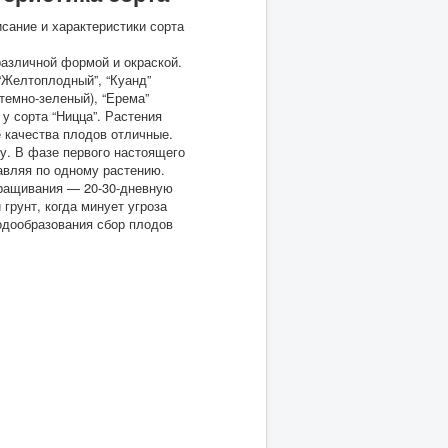
сание и характеристики сорта
различной формой и окраской.
“Желтоплодный”, “Куанд”
(темно-зеленый), “Ерема”
 у сорта “Ницца”. Растения
 качества плодов отличные.
ку. В фазе первого настоящего
авляя по одному растению.
ращивания — 20-30-дневную
грунт, когда минует угроза
одообразования сбор плодов