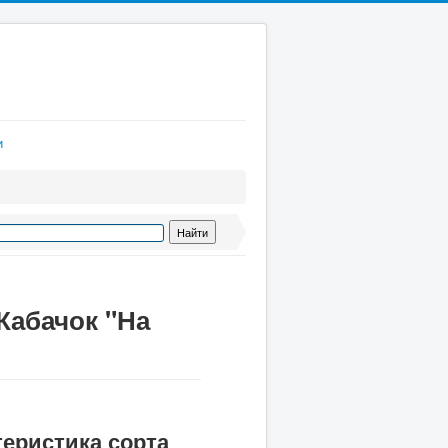
и
Кабачок "На
теристика сорта