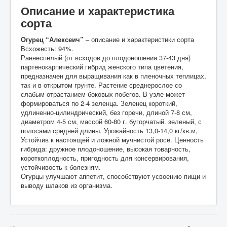
Описание и характеристика
сорта
Огурец “Алексеич”
– описание и характеристики сорта
Всхожесть: 94%.
Раннеспелый (от всходов до плодоношения 37-43 дня)
партенокарпический гибрид женского типа цветения,
предназначен для выращивания как в пленочных теплицах,
так и в открытом грунте. Растение среднерослое со
слабым отрастанием боковых побегов. В узле может
формироваться по 2-4 зеленца. Зеленец короткий,
удлиненно-цилиндрический, без горечи, длиной 7-8 см,
диаметром 4-5 см, массой 60-80 г. бугорчатый. зеленый, с
полосами средней длины. Урожайность 13,0-14,0 кг/кв.м,
Устойчив к настоящей и ложной мучнистой росе. Ценность
гибрида: дружное плодоношение, высокая товарность,
короткоплодность, пригодность для консервирования,
устойчивость к болезням.
Огурцы улучшают аппетит, способствуют усвоению пищи и
выводу шлаков из организма.