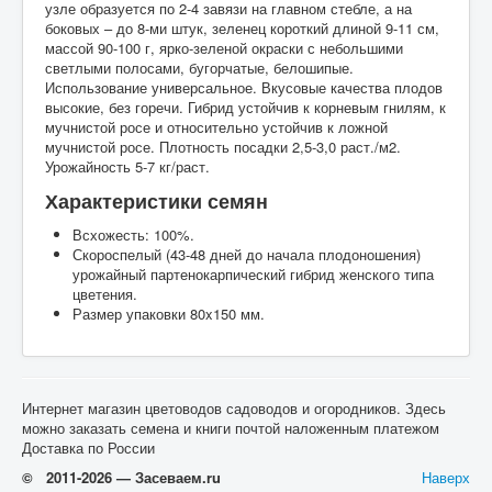
узле образуется по 2-4 завязи на главном стебле, а на
боковых – до 8-ми штук, зеленец короткий длиной 9-11 см,
массой 90-100 г, ярко-зеленой окраски с небольшими
светлыми полосами, бугорчатые, белошипые.
Использование универсальное. Вкусовые качества плодов
высокие, без горечи. Гибрид устойчив к корневым гнилям, к
мучнистой росе и относительно устойчив к ложной
мучнистой росе. Плотность посадки 2,5-3,0 раст./м2.
Урожайность 5-7 кг/раст.
Характеристики семян
Всхожесть: 100%.
Скороспелый (43-48 дней до начала плодоношения)
урожайный партенокарпический гибрид женского типа
цветения.
Размер упаковки 80x150 мм.
Интернет магазин цветоводов садоводов и огородников. Здесь
можно заказать семена и книги почтой наложенным платежом
Доставка по России
© 2011-2026 — Засеваем.ru
Наверх