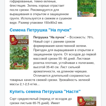
гофрированные, темно-зеленые,
блестящие. Зелень хорошо отрастает
после срезки. Рекомендуется для
выращивания в открытом и защищенном
грунте. Используется в свежем и сушеном
виде. Размер упаковки 150x80x2 мм.
Cемена Петрушка "На пучок"
Петрушка “На пучок”
– Всхожесть: 76%.
Новый сорт с ранним сроком
формирования качественной зелени.
Пригоден для выращивания в открытом и
защищенном грунте. От всходов до первой
массовой срезки 55- 60 дней. Листовая
розетка плотная, устойчивая к полеганию,
высотой 35-40 см. Лист сильной
ароматичности, на длинном черешке.
Отличается длительной сохранностью
товарных качеств свежей срезки. Урожайность зеленой
массы 2,1-2,5 кг/кв...
Купить семена Петрушка "Настя"
Сорт среднеспелый (период от всходов до
срезки листьев 65-75 дней). Имеет