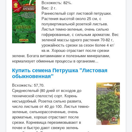
Всхожесть: 82%.
Вес: 2 г.
Раннеспелый сорт листовой петрушки.
Растения высотой около 25 см, с
полувертикальной розеткой листьев.
Листья темно-зеленые, очень сильно
гофрированные, с сильным ароматом. Вес
зеленой массы одного растения 70-82 г,
урожайность срезки за сезон более 4 кг/
кв.м. Хорошо отрастает после срезки
зелени. Богата витаминами и полезными минералами,
нормализует обменные процессы в организме...
Купить семена Петрушка "Листовая
обыкновенная"
Всхожесть: 57,70.
Среднеспелый (80 дней от всходов до
технической спелости) сорт. Корень
несъедобный. Розетка сильно развита,
число листьев от 40 до 100. Листья темно-
зеленые, сильнорассеченные, очень
ароматные, хорошо отрастают после
срезки. Корневища перезимовывают в
почве и быстро дают свежую зелень