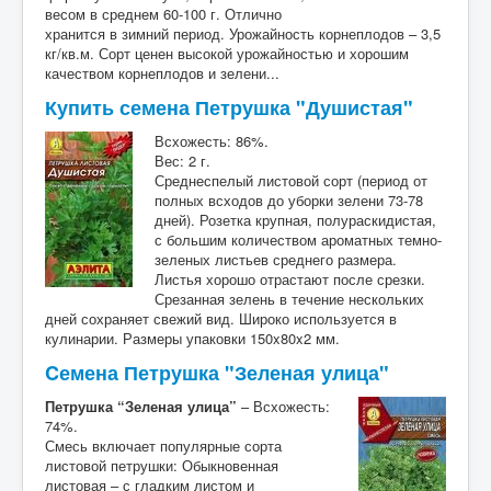
весом в среднем 60-100 г. Отлично
хранится в зимний период. Урожайность корнеплодов – 3,5
кг/кв.м. Сорт ценен высокой урожайностью и хорошим
качеством корнеплодов и зелени...
Купить семена Петрушка "Душистая"
Всхожесть: 86%.
Вес: 2 г.
Среднеспелый листовой сорт (период от
полных всходов до уборки зелени 73-78
дней). Розетка крупная, полураскидистая,
с большим количеством ароматных темно-
зеленых листьев среднего размера.
Листья хорошо отрастают после срезки.
Срезанная зелень в течение нескольких
дней сохраняет свежий вид. Широко используется в
кулинарии. Размеры упаковки 150x80x2 мм.
Cемена Петрушка "Зеленая улица"
Петрушка “Зеленая улица”
– Всхожесть:
74%.
Смесь включает популярные сорта
листовой петрушки: Обыкновенная
листовая – с гладким листом и