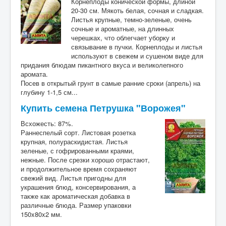
Корнеплоды конической формы, длиной
20-30 см. Мякоть белая, сочная и сладкая.
Листья крупные, темно-зеленые, очень
сочные и ароматные, на длинных
черешках, что облегчает уборку и
связывание в пучки. Корнеплоды и листья
используют в свежем и сушеном виде для
придания блюдам пикантного вкуса и великолепного
аромата.
Посев в открытый грунт в самые ранние сроки (апрель) на
глубину 1-1,5 см...
Купить семена Петрушка "Ворожея"
Всхожесть: 87%.
Раннеспелый сорт. Листовая розетка
крупная, полураскидистая. Листья
зеленые, с гофрированными краями,
нежные. После срезки хорошо отрастают,
и продолжительное время сохраняют
свежий вид. Листья пригодны для
украшения блюд, консервирования, а
также как ароматическая добавка в
различные блюда. Размер упаковки
150x80x2 мм.