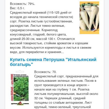
Всхожесть: 79%.
Вес: 0,5 г.
Среднеспелый корневой (115-125 дней от
всходов до начала технической спелости)
сорт. Розетка листьев густооблиственная,
раскидистая. Листья темно-зеленые,
среднерассеченные. Корнеплод
конусовидный, гладкий, белого цвета,
длиной 25-30 см, массой 130 г. Отличается
высокой товарностью, стойким ароматом и хорошим
вкусом. Используются корнеплоды и листья в свежем
виде, для переработки и хранения...
Купить семена Петрушка "Итальянский
богатырь"
Всхожесть: 70.
Среднеспелый сорт, предназначенный для
использования зеленых листьев. Посев в
грунт производится в конце апреля –
начале мая на глубину 1 см. Розетка
листьев полувертикальная, высотой около
32 см. Черешок длинный, средней
толщины со слабым антоцианом. Лист
крупный, темно-зеленый, треугольной