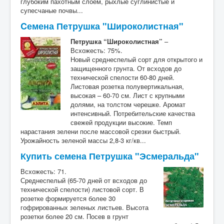
глубоким пахотным слоем, рыхлые суглинистые и
супесчаные почвы...
Cемена Петрушка "Широколистная"
Петрушка “Широколистная”
–
Всхожесть: 75%.
Новый среднеспелый сорт для открытого и
защищенного грунта. От всходов до
технической спелости 60-80 дней.
Листовая розетка полувертикальная,
высокая – 60-70 см. Лист с крупными
долями, на толстом черешке. Аромат
интенсивный. Потребительские качества
свежей продукции высокие. Темп
нарастания зелени после массовой срезки быстрый.
Урожайность зеленой массы 2,8-3 кг/кв...
Купить семена Петрушка "Эсмеральда"
Всхожесть: 71.
Среднеспелый (65-70 дней от всходов до
технической спелости) листовой сорт. В
розетке формируется более 30
гофрированных зеленых листьев. Высота
розетки более 20 см. Посев в грунт