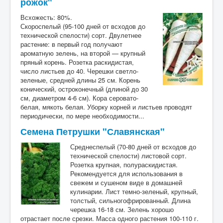
рожок"
Всхожесть: 80%.
Скороспелый (95-100 дней от всходов до
технической спелости) сорт. Двулетнее
растение: в первый год получают
ароматную зелень, на второй — крупный
пряный корень. Розетка раскидистая,
число листьев до 40. Черешки светло-
зеленые, средней длины 25 см. Корень
конический, остроконечный (длиной до 30
см, диаметром 4-6 см). Кора серовато-
белая, мякоть белая. Уборку корней и листьев проводят
периодически, по мере необходимости...
Семена Петрушки "Славянская"
Среднеспелый (70-80 дней от всходов до
технической спелости) листовой сорт.
Розетка крупная, полураскидистая.
Рекомендуется для использования в
свежем и сушеном виде в домашней
кулинарии. Лист темно-зеленый, крупный,
толстый, сильногофрированный. Длина
черешка 16-18 см. Зелень хорошо
отрастает после срезки. Масса одного растения 100-110 г.