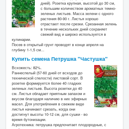
дней). Розетка крупная, высотой до 30 см,
с большим количеством ароматных темно-
зеленых листьев. Масса зелени с одного
растения 80-90 г. Листья хорошо
отрастают после срезки. Срезанная зелень
в течение нескольких дней сохраняет
свежий вид и широко используется в
кулинарии.
Посев в открытый грунт проводят в конце апреля на
глубину 1-1,5 см...
Купить семена Петрушка "Частушка"
Всхожесть: 82%.
Раннеспелый (57-60 дней от всходов до
технической спелости) листовой сорт. В
розетке формируется более 40 гладких
зеленых листьев. Высота розетки до 40
см. Листья обладает приятным запахом и
вкусом благодаря наличию в них эфирных
масел. Для употребления в свежем виде
листья начинают срезать, когда они
достигнут высоты 10-12 см, для сушки - во
время бутонизации.
Агротехника: петрушка предпочитает плодородные, с