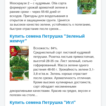
Мооскраузе 2 – с кудрявым. Оба сорта
формируют урожай ароматной зелени в
ранние сроки – через 55-60 дней от
всходов. Пригодны для возделывания в
открытом и защищенном грунте. Ценятся
за высокое качество зелени, устойчивость к полеганию,
быстрое отрастание после срезок...
Купить семена Петрушка "Зеленый
жемчуг"
Всхожесть: 84%.
Среднеспелый сорт листовой кудрявой
петрушки. Розетка листьев прямостоячая,
высотой 28-35 см. Лист зеленый, сильно
гофрированный. Масса зелени одного
растения 48-60 г. Урожайность зелени 3,1-
3,8 кг/кв.м. Зелень хорошо отрастает
после срезки. Ароматичность отличная.
Кроме высоких кулинарных достоинств,
сорт обладает несомненными
декоративными качествами. Красив на грядке, вкусен и
полезен на столе...
Купить семена Петрушка "Игл"