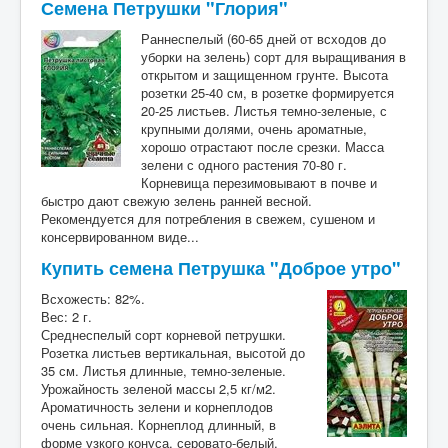
Семена Петрушки "Глория"
Раннеспелый (60-65 дней от всходов до
уборки на зелень) сорт для выращивания в
открытом и защищенном грунте. Высота
розетки 25-40 см, в розетке формируется
20-25 листьев. Листья темно-зеленые, с
крупными долями, очень ароматные,
хорошо отрастают после срезки. Масса
зелени с одного растения 70-80 г.
Корневища перезимовывают в почве и
быстро дают свежую зелень ранней весной.
Рекомендуется для потребления в свежем, сушеном и
консервированном виде...
Купить семена Петрушка "Доброе утро"
Всхожесть: 82%.
Вес: 2 г.
Среднеспелый сорт корневой петрушки.
Розетка листьев вертикальная, высотой до
35 см. Листья длинные, темно-зеленые.
Урожайность зеленой массы 2,5 кг/м2.
Ароматичность зелени и корнеплодов
очень сильная. Корнеплод длинный, в
форме узкого конуса, серовато-белый,