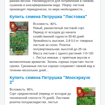
ранней весной. Рекомендуется для потребления в свежем,
сушеном и консервированном виде. Уборку листьев
производят периодически, по мере необходимости...
Купить семена Петрушка "Листовка"
Всхожесть: 82%.
Новый, раннеспелый листовой сорт.
Период от всходов до начала
хозяйственной годности 55-60 дней.
Урожайность высокая, 2,8-3,0 кг товарных
листьев за сезон. Розетка
полувертикальная, высотой до 25 см.
Масса листьев с одного растения 110-120
г. Листья нежные, с приятным вкусом и
великолепным ароматом. Зелень хорошо отрастает после
срезки. Срезанные листья хорошо сохраняют свежий вид в
течении нескольких дней...
Купить семена Петрушка "Мооскраузе
2"
Всхожесть: 85%.
Сорт среднеспелый (период от всходов до
технической спелости 70 дней). Листовая
розетка полураскидистая, листья