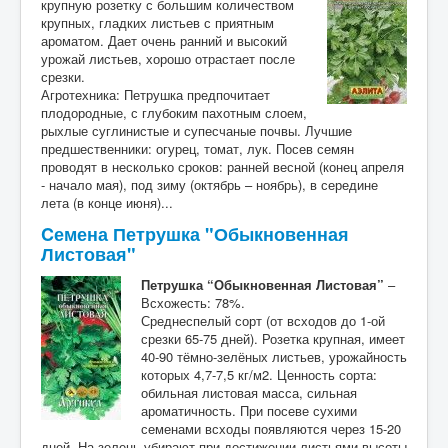
крупную розетку с большим количеством
крупных, гладких листьев с приятным
ароматом. Дает очень ранний и высокий
урожай листьев, хорошо отрастает после
срезки.
Агротехника: Петрушка предпочитает
плодородные, с глубоким пахотным слоем,
рыхлые суглинистые и супесчаные почвы. Лучшие
предшественники: огурец, томат, лук. Посев семян
проводят в несколько сроков: ранней весной (конец апреля
- начало мая), под зиму (октябрь – ноябрь), в середине
лета (в конце июня)...
Cемена Петрушка "Обыкновенная
Листовая"
Петрушка “Обыкновенная Листовая”
–
Всхожесть: 78%.
Среднеспелый сорт (от всходов до 1-ой
срезки 65-75 дней). Розетка крупная, имеет
40-90 тёмно-зелёных листьев, урожайность
которых 4,7-7,5 кг/м2. Ценность сорта:
обильная листовая масса, сильная
ароматичность. При посеве сухими
семенами всходы появляются через 15-20
дней. На зелень убирают при достижении листьями высоты