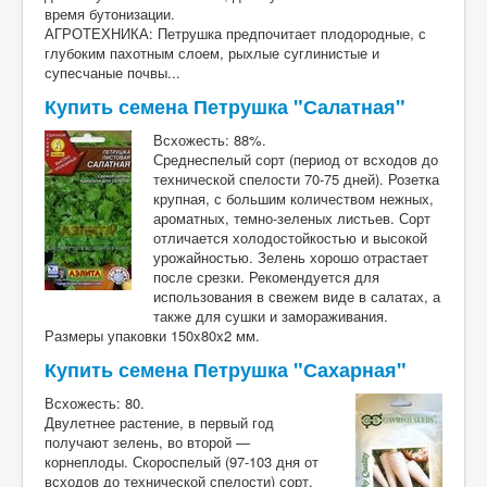
время бутонизации.
АГРОТЕХНИКА: Петрушка предпочитает плодородные, с
глубоким пахотным слоем, рыхлые суглинистые и
супесчаные почвы...
Купить семена Петрушка "Салатная"
Всхожесть: 88%.
Среднеспелый сорт (период от всходов до
технической спелости 70-75 дней). Розетка
крупная, с большим количеством нежных,
ароматных, темно-зеленых листьев. Сорт
отличается холодостойкостью и высокой
урожайностью. Зелень хорошо отрастает
после срезки. Рекомендуется для
использования в свежем виде в салатах, а
также для сушки и замораживания.
Размеры упаковки 150x80x2 мм.
Купить семена Петрушка "Сахарная"
Всхожесть: 80.
Двулетнее растение, в первый год
получают зелень, во второй —
корнеплоды. Скороспелый (97-103 дня от
всходов до технической спелости) сорт.