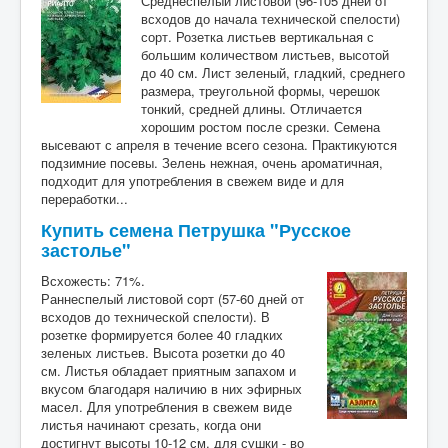
Среднеспелый листовой (96-105 дней от
всходов до начала технической спелости)
сорт. Розетка листьев вертикальная с
большим количеством листьев, высотой
до 40 см. Лист зеленый, гладкий, среднего
размера, треугольной формы, черешок
тонкий, средней длины. Отличается
хорошим ростом после срезки. Семена
высевают с апреля в течение всего сезона. Практикуются
подзимние посевы. Зелень нежная, очень ароматичная,
подходит для употребления в свежем виде и для
переработки...
Купить семена Петрушка "Русское
застолье"
Всхожесть: 71%.
Раннеспелый листовой сорт (57-60 дней от
всходов до технической спелости). В
розетке формируется более 40 гладких
зеленых листьев. Высота розетки до 40
см. Листья обладает приятным запахом и
вкусом благодаря наличию в них эфирных
масел. Для употребления в свежем виде
листья начинают срезать, когда они
достигнут высоты 10-12 см, для сушки - во