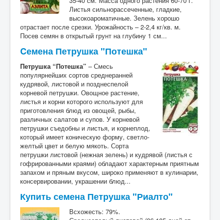
35-40 см. Масса одного растения 60-70 г.
Листья сильнорассеченные, гладкие,
высокоароматичные. Зелень хорошо
отрастает после срезки. Урожайность – 2-2,4 кг/кв. м.
Посев семян в открытый грунт на глубину 1 см...
Cемена Петрушка "Потешка"
Петрушка “Потешка”
– Смесь
популярнейших сортов среднеранней
кудрявой, листовой и позднеспелой
корневой петрушки. Овощное растение,
листья и корни которого используют для
приготовления блюд из овощей, рыбы,
различных салатов и супов. У корневой
петрушки съедобны и листья, и корнеплод,
который имеет коническую форму, светло-
желтый цвет и белую мякоть. Сорта
петрушки листовой (нежная зелень) и кудрявой (листья с
гофрированными краями) обладают характерным приятным
запахом и пряным вкусом, широко применяют в кулинарии,
консервировании, украшении блюд...
Купить семена Петрушка "Риалто"
Всхожесть: 79%.