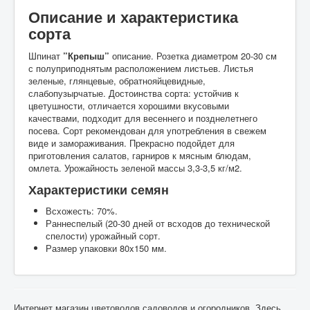
Описание и характеристика
сорта
Шпинат
”Крепыш”
описание. Розетка диаметром 20-30 см
с полуприподнятым расположением листьев. Листья
зеленые, глянцевые, обратнояйцевидные,
слабопузырчатые. Достоинства сорта: устойчив к
цветушности, отличается хорошими вкусовыми
качествами, подходит для весеннего и позднелетнего
посева. Сорт рекомендован для употребления в свежем
виде и замораживания. Прекрасно подойдет для
приготовления салатов, гарниров к мясным блюдам,
омлета. Урожайность зеленой массы 3,3-3,5 кг/м2.
Характеристики семян
Всхожесть: 70%.
Раннеспелый (20-30 дней от всходов до технической
спелости) урожайный сорт.
Размер упаковки 80x150 мм.
Интернет магазин цветоводов садоводов и огородников. Здесь