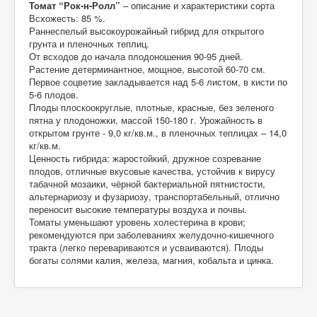
Томат “Рок-н-Ролл”
– описание и характеристики сорта
Всхожесть: 85 %.
Раннеспелый высокоурожайный гибрид для открытого
грунта и пленочных теплиц.
От всходов до начала плодоношения 90-95 дней.
Растение детерминантное, мощное, высотой 60-70 см.
Первое соцветие закладывается над 5-6 листом, в кисти по
5-6 плодов.
Плоды плоскоокруглые, плотные, красные, без зеленого
пятна у плодоножки, массой 150-180 г. Урожайность в
открытом грунте - 9,0 кг/кв.м., в пленочных теплицах – 14,0
кг/кв.м.
Ценность гибрида: жаростойкий, дружное созревание
плодов, отличные вкусовые качества, устойчив к вирусу
табачной мозаики, чёрной бактериальной пятнистости,
альтернариозу и фузариозу, транспортабельный, отлично
переносит высокие температуры воздуха и почвы.
Томаты уменьшают уровень холестерина в крови;
рекомендуются при заболеваниях желудочно-кишечного
тракта (легко перевариваются и усваиваются). Плоды
богаты солями калия, железа, магния, кобальта и цинка.