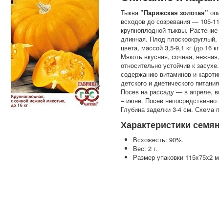
Тыква
”Парижская золотая”
опи
всходов до созревания — 105-11
крупноплодной тыквы. Растение 
длинная. Плод плоскоокруглый,
цвета, массой 3,5-9,1 кг (до 16 
Мякоть вкусная, сочная, нежная
относительно устойчив к засухе
содержанию витаминов и кароти
детского и диетического питания
Посев на рассаду — в апреле, в
– июне. Посев непосредственно 
Глубина заделки 3-4 см. Схема 
Характеристики семя
Всхожесть: 90%.
Вес: 2 г.
Размер упаковки 115x75x2 м