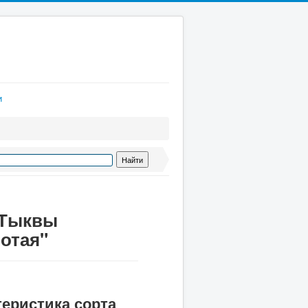
и
 Тыквы
отая"
теристика сорта