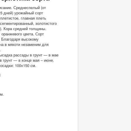
сание. Среднеспелый (от
5 дней) урожайный сорт
плетистое, главная плеть
 сегментированный, золотистого
кг). Кора средней толщины.
, оранжевого цвета. Сорт
. Благодаря высокому
на в мякоти незаменим для
.
ысадка рассады в грунт — в мае
в грунт — в конце мая – июне.
посадки: 100х150 см.
н
м.