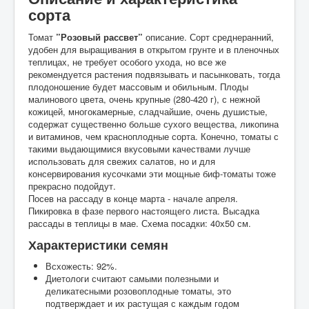
сорта
Томат
”Розовый рассвет”
описание. Сорт среднеранний,
удобен для выращивания в открытом грунте и в пленочных
теплицах, не требует особого ухода, но все же
рекомендуется растения подвязывать и пасынковать, тогда
плодоношение будет массовым и обильным. Плоды
малинового цвета, очень крупные (280-420 г), с нежной
кожицей, многокамерные, сладчайшие, очень душистые,
содержат существенно больше сухого вещества, ликопина
и витаминов, чем красноплодные сорта. Конечно, томаты с
такими выдающимися вкусовыми качествами лучше
использовать для свежих салатов, но и для
консервирования кусочками эти мощные биф-томаты тоже
прекрасно подойдут.
Посев на рассаду в конце марта - начале апреля.
Пикировка в фазе первого настоящего листа. Высадка
рассады в теплицы в мае. Схема посадки: 40х50 см.
Характеристики семян
Всхожесть: 92%.
Диетологи считают самыми полезными и
деликатесными розовоплодные томаты, это
подтверждает и их растущая с каждым годом